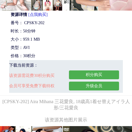
资源详情
[点我购买]
番号： CPSKY-202
时长：50分钟
大小：959.1 MB
类型：AVI
价格：30积分
下载当前资源：
积分购买
该资源需花费30积分购买
会员可享受免费下载特权
升级会员
[CPSKY-202] Aira Mihana 三花愛良, 18歳高1着せ替えアイラ人
形/三花愛良
该资源其他图片展示