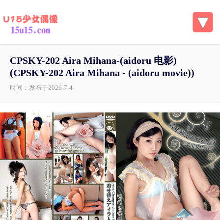
CPSKY-202 Aira Mihana-(aidoru 电影)
(CPSKY-202 Aira Mihana - (aidoru movie))
时间：发布于2026-7-4