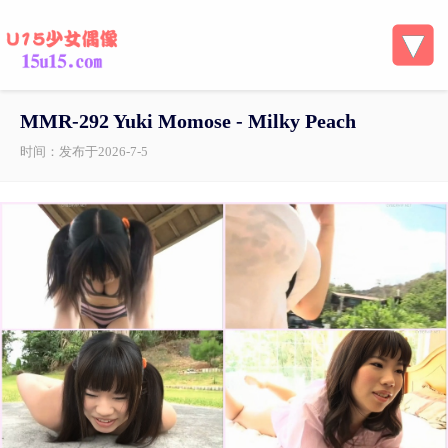
MMR-292 Yuki Momose - Milky Peach
时间：发布于2026-7-5