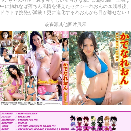
ん”ちゃん登場！みずみずしい滑らかな肌、誘惑の瞳、上品な
中に触れなば落ちん風情を湛えたセクシーれおんの20歳最後、
ドキドキ挑発が満載！更に進化するれおんから目が離せない！
该资源其他图片展示