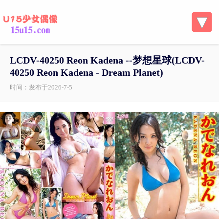
LCDV-40250 Reon Kadena --梦想星球(LCDV-
40250 Reon Kadena - Dream Planet)
时间：发布于2026-7-5