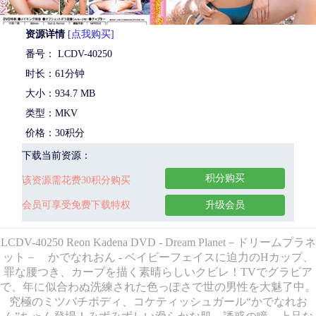
资源详情
[点我购买]
番号： LCDV-40250
时长：61分钟
大小：934.7 MB
类型：MKV
价格：30积分
下载当前资源：
积分购买
该资源需花费30积分购买
会员可享受免费下载特权
升级会员
LCDV-40250 Reon Kadena DVD - Dream Planet－ドリームプラネ
ット－ かでなれおん - ベイビーフェイスに迫力のHカップ、
罪な腰つき、カーブを描く素晴らしいクビレ！TVでグラビア
で、年に似合わぬ洗練された色っぽさで世の男性を大魅了中。
究極のミツバチボディ、コケティッシュガール“かでなれお